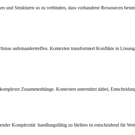
 und Strukturen so zu verbinden, dass vorhandene Ressourcen bestmö
fnisse aufeinander­treffen. Kontexten transformiert Konflikte in Lösung
komplexer Zusammen­hänge. Kontexten unter­stützt dabei, Ent­scheidung
ender Komplexität handlungsfähig zu bleiben ist entscheidend für Wett